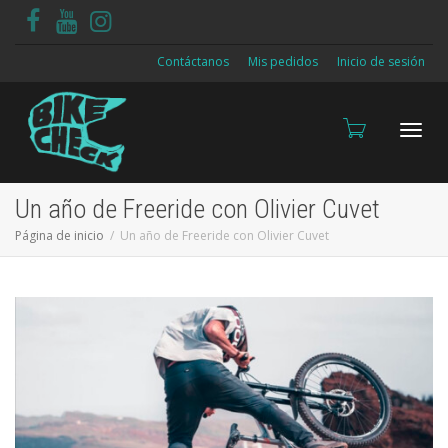
Contáctanos
Mis pedidos
Inicio de sesión
Cambi
Un año de Freeride con Olivier Cuvet
Página de inicio
Un año de Freeride con Olivier Cuvet
naveg