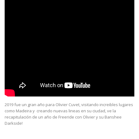
2019 fue un gran año para Olivier Cuvet, visitando increibles lugares
como Madeira y creando nuevas lineas en su ciudad, ve la
recapitulación de un año de Freeride con Olivier y su Banshee
Darkside!