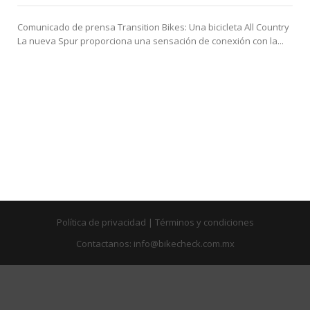
Comunicado de prensa Transition Bikes: Una bicicleta All Country
La nueva Spur proporciona una sensación de conexión con la...
a
Política de privacidad
|
Términos y condiciones
Contactanos: info@bikecheck.com.mx