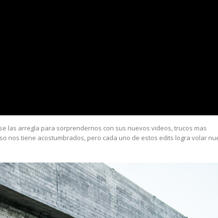
e las arregla para sorprendernos con sus nuevos videos, trucos mas
eso nos tiene acostumbrados, pero cada uno de estos edits logra volar nu