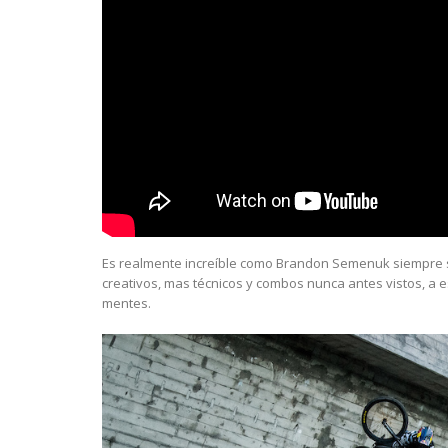
Es realmente increíble como Brandon Semenuk siempre s
creativos, mas técnicos y combos nunca antes vistos, a 
mentes.