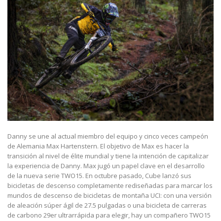
Danny se une al actual miembro del equipo y cinco veces campeón
de Alemania Max Hartenstern. El objetivo de Max es hacer la
transición al nivel de élite mundial y tiene la intención de capitalizar
la experiencia de Danny. Max jugó un papel clave en el desarrollo
de la nueva serie TWO15. En octubre pasado, Cube lanzó sus
bicicletas de descenso completamente rediseñadas para marcar los
mundos de descenso de bicicletas de montaña UCI: con una versión
de aleación súper ágil de 27.5 pulgadas o una bicicleta de carreras
de carbono 29er ultrarrápida para elegir, hay un compañero TWO15