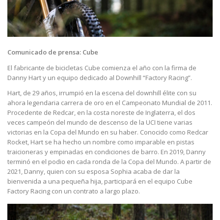
Comunicado de prensa: Cube
El fabricante de bicicletas Cube comienza el año con la firma de
Danny Hart y un equipo dedicado al Downhill “Factory Racing”.
Hart, de 29 años, irrumpió en la escena del downhill élite con su
ahora legendaria carrera de oro en el Campeonato Mundial de 2011.
Procedente de Redcar, en la costa noreste de Inglaterra, el dos
veces campeón del mundo de descenso de la UCI tiene varias
victorias en la Copa del Mundo en su haber. Conocido como Redcar
Rocket, Hart se ha hecho un nombre como imparable en pistas
traicioneras y empinadas en condiciones de barro. En 2019, Danny
terminó en el podio en cada ronda de la Copa del Mundo. A partir de
2021, Danny, quien con su esposa Sophia acaba de dar la
bienvenida a una pequeña hija, participará en el equipo Cube
Factory Racing con un contrato a largo plazo.