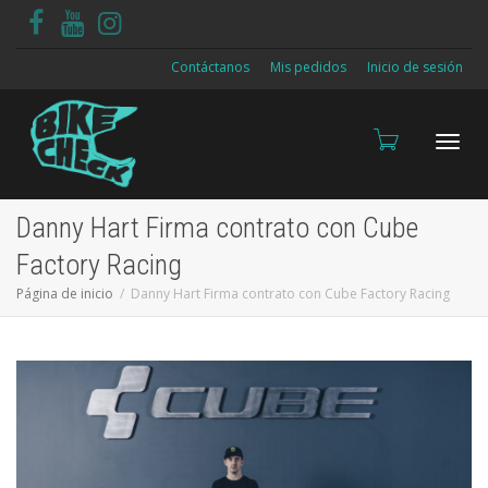
Contáctanos
Mis pedidos
Inicio de sesión
Cambi
Danny Hart Firma contrato con Cube
Factory Racing
Página de inicio
Danny Hart Firma contrato con Cube Factory Racing
naveg