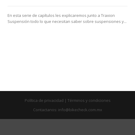
En esta serie de capítulos les explicaremos junto a Traxion
Suspensión todo lo que necesitan saber sobre suspensiones y...
Política de privacidad
|
Términos y condiciones
Contactanos: info@bikecheck.com.mx