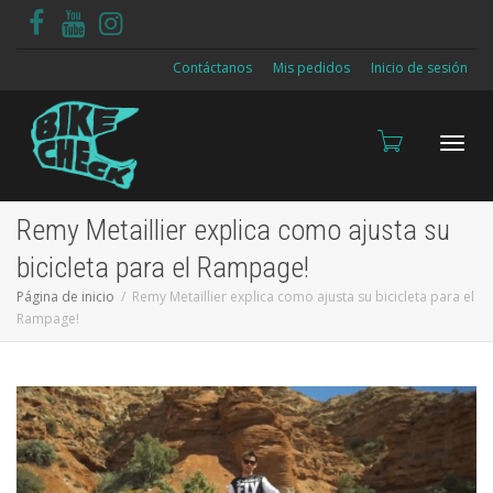
Contáctanos
Mis pedidos
Inicio de sesión
Cambi
Remy Metaillier explica como ajusta su
bicicleta para el Rampage!
Página de inicio
Remy Metaillier explica como ajusta su bicicleta para el
naveg
Rampage!