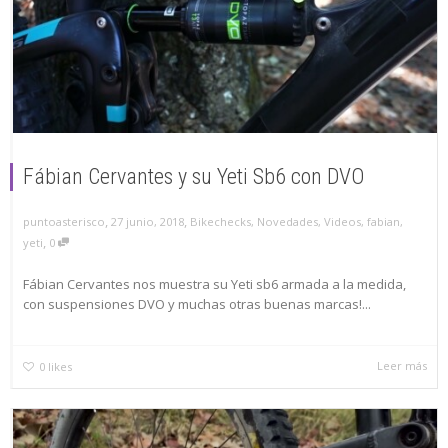
Fábian Cervantes y su Yeti Sb6 con DVO
,
,
puntoasterisco
27 junio, 2018
Bikechecks
,
Novedades
,
Videos
,
fabian
,
,
yeti
0
Fábian Cervantes nos muestra su Yeti sb6 armada a la medida,
con suspensiones DVO y muchas otras buenas marcas!...
Leer más
0
likes