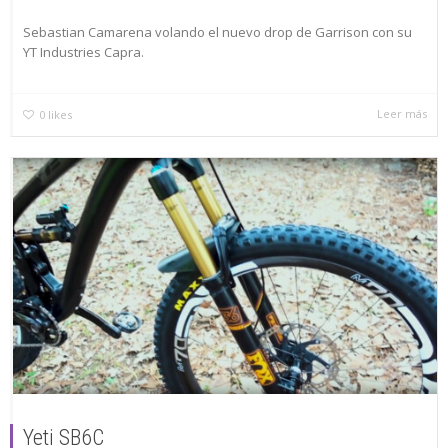
Sebastian Camarena volando el nuevo drop de Garrison con su
YT Industries Capra.
Leer más
0
likes
Yeti SB6C