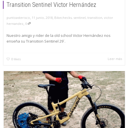
Transition Sentinel Victor Hernández
,
,
puntoasterisco
11 junio, 2018
Bikechecks
,
sentinel
,
transition
,
victor
,
hernandez
0
Nuestro amigo y rider de la old school Victor Hernández nos
enseña su Transition Sentinel 29´.
Leer más
0
likes