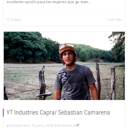
excelente opción para las mujeres que gu stan...
Leer más
0
likes
YT Industries Capra/ Sebastian Camarena
,
,
,
puntoasterisco
12 junio, 2018
Bikechecks
0