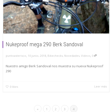
Nukeproof mega 290 Berk Sandoval
,
,
,
puntoasterisco
10 junio, 2018
Bikechecks
,
Novedades
,
Videos
0
Nuestro amigo Berk Sandoval nos muestra su nueva Nukeproof
290
Leer más
0
likes
«
1
2
3
4