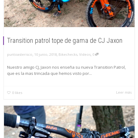
Transition patrol tope de gama de CJ Jaxon
,
,
,
puntoasterisco
10 junio, 2018
Bikechecks
,
Videos
0
Nuestro amigo CJ, Jaxon nos enseña su nueva Transition Patrol,
que es la mas trincada que hemos visto por...
Leer más
0
likes