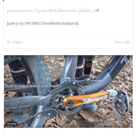
,
,
,
puntoasterisco
11 junio, 2018
Bikechecks
,
yetisb6c
0
Juan y su Yet SB6C! Excelente maquina!
Leer más
0
likes