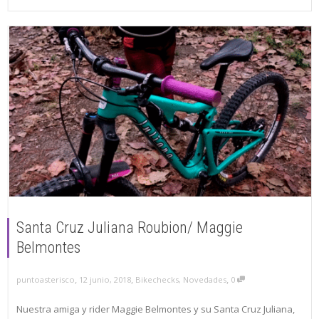
Santa Cruz Juliana Roubion/ Maggie
Belmontes
,
,
,
puntoasterisco
12 junio, 2018
Bikechecks
,
Novedades
0
Nuestra amiga y rider Maggie Belmontes y su Santa Cruz Juliana,