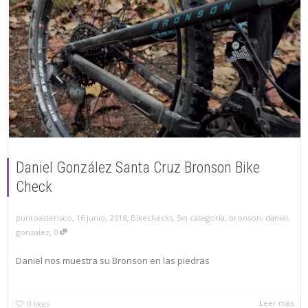
Daniel González Santa Cruz Bronson Bike
Check
,
,
puntoasterisco
16 junio, 2018
Bikechecks
,
Sin categoría
,
bronson
,
daniel
,
,
gonzalez
0
Daniel nos muestra su Bronson en las piedras
Leer más
0
likes