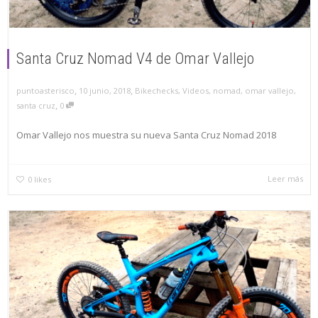
Santa Cruz Nomad V4 de Omar Vallejo
,
,
puntoasterisco
10 junio, 2018
Bikechecks
,
Videos
,
nomad
,
omar vallejo
,
,
santa cruz
0
Omar Vallejo nos muestra su nueva Santa Cruz Nomad 2018
Leer más
0
likes