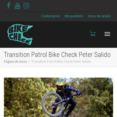
Contáctanos
Mis pedidos
Inicio de sesión
Cambi
Transition Patrol Bike Check Peter Salido
Página de inicio
Transition Patrol Bike Check Peter Salido
naveg