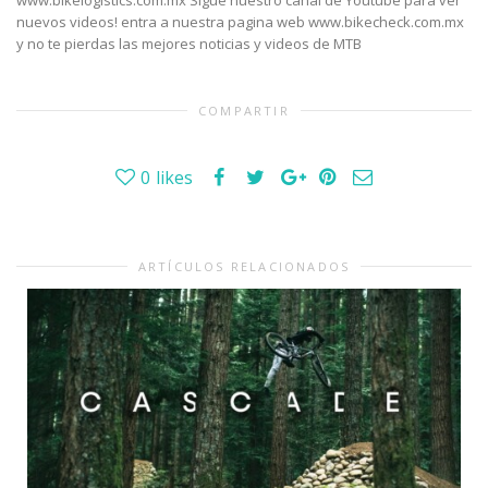
www.bikelogistics.com.mx Sigue nuestro canál de Youtube para ver
nuevos videos! entra a nuestra pagina web www.bikecheck.com.mx
y no te pierdas las mejores noticias y videos de MTB
COMPARTIR
0
likes
ARTÍCULOS RELACIONADOS