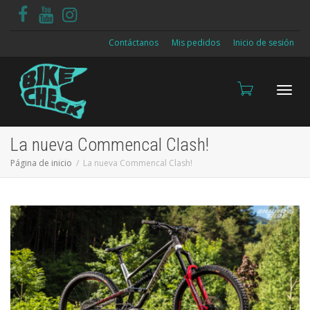
Contáctanos
Mis pedidos
Inicio de sesión
Cambi
La nueva Commencal Clash!
Página de inicio
La nueva Commencal Clash!
naveg