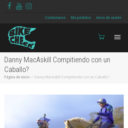
Contáctanos
Mis pedidos
Inicio de sesión
Cambi
Danny MacAskill Compitiendo con un
Caballo?
Página de inicio
Danny MacAskill Compitiendo con un Caballo?
naveg